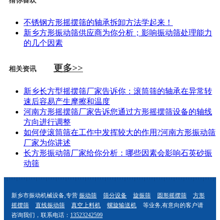
猜你喜欢
不锈钢方形摇摆筛的轴承拆卸方法学起来！
新乡方形振动筛供应商为你分析；影响振动筛处理能力
的几个因素
更多>>
相关资讯
新乡长方型摇摆筛厂家告诉你：滚筒筛的轴承在异常转
速后容易产生摩擦和温度
河南方形摇摆筛厂家告诉您通过方形摇摆筛设备的轴线
方向进行调整
如何使滚筒筛在工作中发挥较大的作用?河南方形振动筛
厂家为你讲述
长方形振动筛厂家给你分析：哪些因素会影响石英砂振
动筛
新乡市振动机械设备,专营
振动筛
筛分设备
旋振筛
圆形摇摆筛
方形
摇摆筛
直线振动筛
真空上料机
螺旋输送机
等业务,有意向的客户请
咨询我们，联系电话：
13523242599