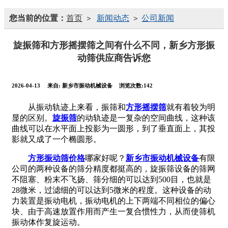
您当前的位置：
首页
新闻动态
公司新闻
>
>
旋振筛和方形摇摆筛之间有什么不同，新乡方形振
动筛供应商告诉您
2026-04-13
来自:
新乡市振动机械设备
浏览次数:142
从振动轨迹上来看，振筛和
方形摇摆筛
就有着较为明
显的区别。
旋振筛
的动轨迹是一复杂的空间曲线，这种该
曲线可以在水平面上投影为一圆形，到了垂直面上，其投
影就又成了一个椭圆形。
方形振动筛价格
哪家好呢？
新乡市振动机械设备
有限
公司的两种设备的筛分精度都挺高的，旋振筛设备的筛网
不阻塞、粉末不飞扬、筛分细的可以达到500目，也就是
28微米，过滤细的可以达到5微米的程度。这种设备的动
力装置是振动电机，振动电机的上下两端不同相位的偏心
块、由于高速放置作用而产生一复合惯性力，从而使筛机
振动体作复旋运动。