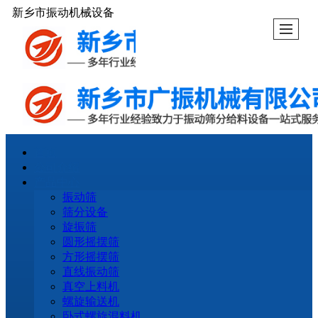
新乡市振动机械设备
首页
公司介绍
产品中心
振动筛
筛分设备
旋振筛
圆形摇摆筛
方形摇摆筛
直线振动筛
真空上料机
螺旋输送机
卧式螺旋混料机