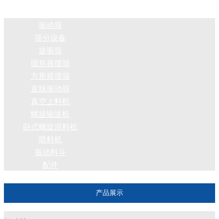
振动筛
筛分设备
旋振筛
圆形摇摆筛
方形摇摆筛
直线振动筛
真空上料机
螺旋输送机
卧式螺旋混料机
喂料机
振动料斗
配件
产品展示