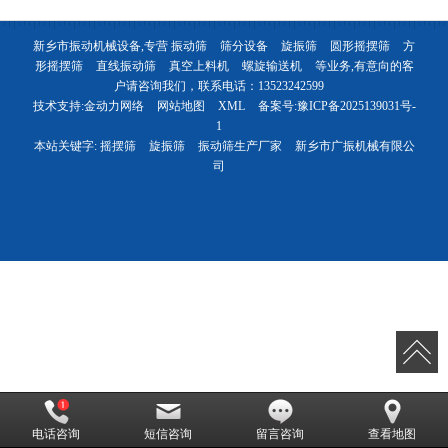
新乡市振动机械设备,专营
振动筛
筛分设备
旋振筛
圆形摇摆筛
方
形摇摆筛
直线振动筛
真空上料机
螺旋输送机
等业务,有意向的客
户请咨询我们，联系电话：
13523242599
技术支持:
金动力网络
网站地图
XML
备案号:
豫ICP备2025139031号-
1
本站关键字:
摇摆筛
旋振筛
振动筛生产厂家
新乡市广振机械有限公
司
电话咨询
短信咨询
留言咨询
查看地图