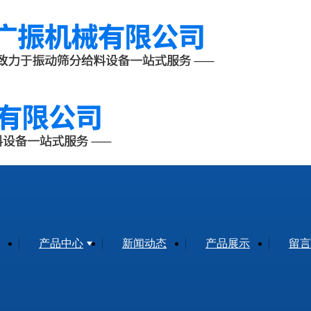
产品中心
新闻动态
产品展示
留言