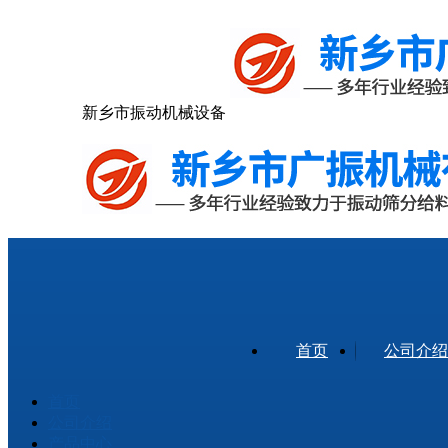
新乡市振动机械设备
首页
公司介绍
首页
公司介绍
产品中心